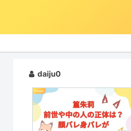
daiju0
VTuber