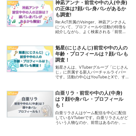
神凪アンナ・前世や中の人(中身)
VTuber
の正体は?顔バレ身バレがあるか
も調査!
Re:AcT所属のVsinger、神凪アンナさん
について、プロフィールや活動の特徴を
紹介しながら、よく検索される「前世」
や「中の人」の話題、顔バレの有無、担
当イラストレーター（ママ）やLive2Dモ
デラー（パパ）の情報、をまとめていま
魁星(にじさんじ)前世や中の人の
VTuber
す。神凪アンナさんを詳しく知りたい方
年齢・プロフィールは？顔バレも
はどうぞご覧ください。
調査！
魁星さんは、VTuberグループ「にじさん
じ」に所属する新人バーチャルライバー
です。活動の中心はYouTubeとXで、す
でに多くの注目を集めています。デビュ
ー直後から3人組ユニット「3SKM」を結
成しており、事務所からの期待も大きい
白亜リラ・前世や中の人(中身)
VTuber
新人だと...
は？顔や身バレ・プロフィール
も！
白亜リラさんはゲーム配信を中心に配信
しているVTuberです。白亜リラさんがど
ういう人物なのか、前世はあるのか、中
の人はどういった経歴を持つ人なのか、
外見や年齢も気になるところです。白亜