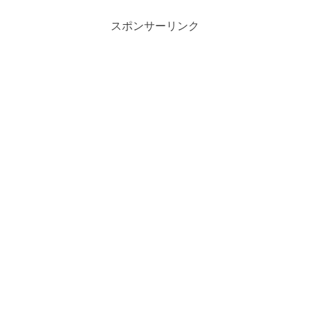
は、悠針れいさんの中の人や前世の可能
性、友人えーちゃんとの関連性について
詳しく検証し、その魅力に迫ります。
スポンサーリンク