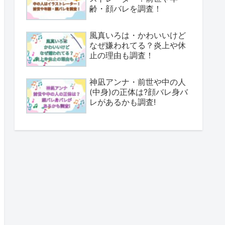
齢・顔バレを調査！
風真いろは・かわいいけど
なぜ嫌われてる？炎上や休
止の理由も調査！
神凪アンナ・前世や中の人
(中身)の正体は?顔バレ身バ
レがあるかも調査!