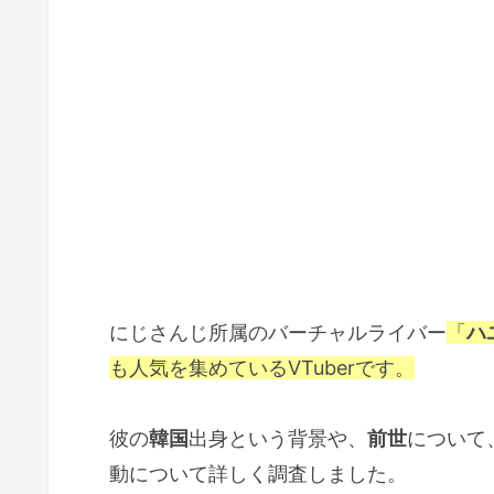
にじさんじ所属のバーチャルライバー
「
ハ
も人気を集めているVTuberです。
彼の
韓国
出身という背景や、
前世
について
動について詳しく調査しました。