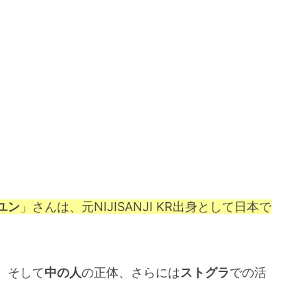
ユン
」さんは、元NIJISANJI KR出身として日本で
、そして
中の人
の正体、さらには
ストグラ
での活