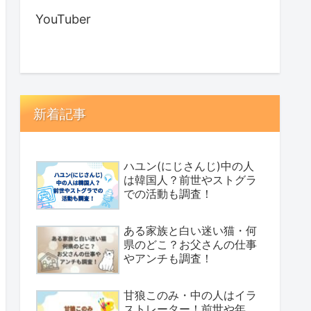
YouTuber
新着記事
ハユン(にじさんじ)中の人
は韓国人？前世やストグラ
での活動も調査！
ある家族と白い迷い猫・何
県のどこ？お父さんの仕事
やアンチも調査！
甘狼このみ・中の人はイラ
ストレーター！前世や年