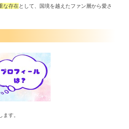
重な存在
として、国境を越えたファン層から愛さ
？
します。